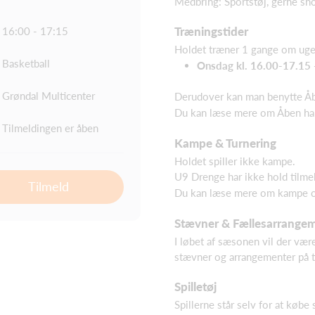
Medbring: Sportstøj, gerne sho
Træningstider
16:00 - 17:15
Holdet træner 1 gange om uge
Basketball
Onsdag kl. 16.00-17.15 
Grøndal Multicenter
Derudover kan man benytte Åbe
Du kan læse mere om Åben ha
Tilmeldingen er åben
Kampe & Turnering
Holdet spiller ikke kampe.
U9 Drenge har ikke hold tilmel
Tilmeld
Du kan læse mere om kampe o
Stævner & Fællesarrange
I løbet af sæsonen vil der være
stævner og arrangementer på t
Spilletøj
Spillerne står selv for at købe