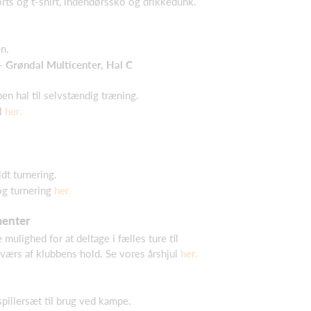
rts og t-shirt, indendørssko og drikkedunk.
n.
- Grøndal Multicenter, Hal C
n hal til selvstændig træning.
l
her.
dt turnering.
g turnering
her.
menter
 mulighed for at deltage i fælles ture til
værs af klubbens hold. Se vores årshjul
her.
 spillersæt til brug ved kampe.