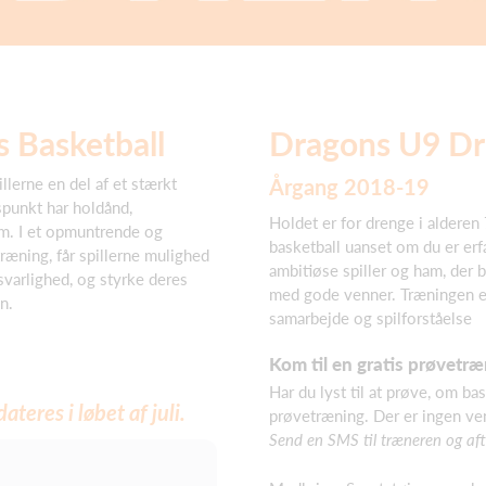
 Basketball
Dragons U9 D
llerne en del af et stærkt
Årgang 2018-19
punkt har holdånd,
Holdet er for drenge i alderen 
m. I et opmuntrende og
basketball uanset om du er erfa
ræning, får spillerne mulighed
ambitiøse spiller og ham, der b
nsvarlighed, og styrke deres
med gode venner. Træningen er
n.
samarbejde og spilforståelse
Kom til en gratis prøvetræ
Har du lyst til at prøve, om bas
teres i løbet af juli.
prøvetræning. Der er ingen ven
Send en SMS til træneren og aft