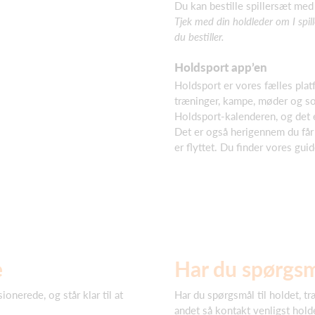
Du kan bestille spillersæt m
Tjek med din holdleder om I spill
du bestiller.
Holdsport app’en
Holdsport er vores fælles pla
træninger, kampe, møder og so
Holdsport-kalenderen, og det er
Det er også herigennem du får 
er flyttet. Du finder vores gui
e
Har du spørgs
onerede, og står klar til at
Har du spørgsmål til holdet, tr
andet så kontakt venligst hold