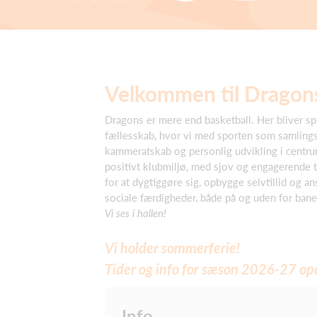
Velkommen til Dragons
Dragons er mere end basketball. Her bliver spi
fællesskab, hvor vi med sporten som samlings
kammeratskab og personlig udvikling i centru
positivt klubmiljø, med sjov og engagerende t
for at dygtiggøre sig, opbygge selvtillid og a
sociale færdigheder, både på og uden for bane
Vi ses i hallen!
Vi holder sommerferie!
Tider og info for sæson 2026-27 opda
Info