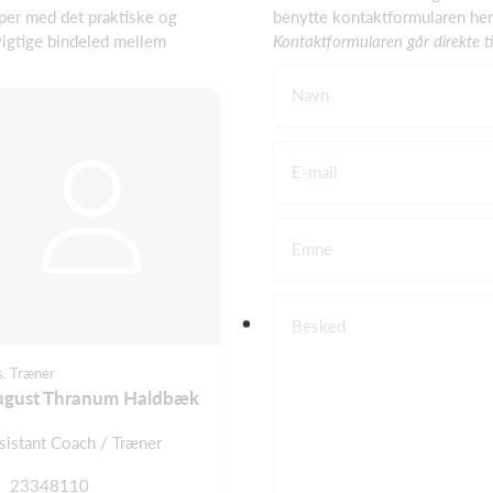
per med det praktiske og
benytte kontaktformularen her
vigtige bindeled mellem
Kontaktformularen går direkte ti
Navn
E-mail
Emne
Besked
s. Træner
ugust Thranum Haldbæk
sistant Coach / Træner
23348110