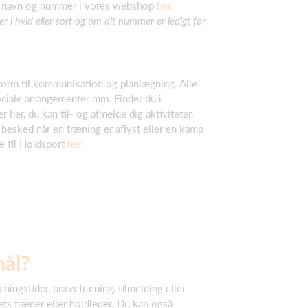
ed navn og nummer i vores webshop
her.
er i hvid eller sort og om dit nummer er ledigt før
tform til kommunikation og planlægning. Alle
ciale arrangementer mm. Finder du i
 her, du kan til- og afmelde dig aktiviteter.
besked når en træning er aflyst eller en kamp
de til Holdsport
her.
mål?
æningstider, prøvetræning, tilmelding eller
ets træner eller holdleder. Du kan også