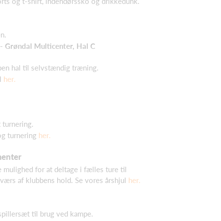
rts og t-shirt, indendørssko og drikkedunk.
n.
- Grøndal Multicenter, Hal C
n hal til selvstændig træning.
l
her.
 turnering.
g turnering
her.
menter
 mulighed for at deltage i fælles ture til
værs af klubbens hold. Se vores årshjul
her.
 spillersæt til brug ved kampe.