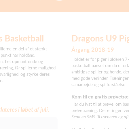
 Basketball
Dragons U9 Pi
llerne en del af et stærkt
Årgang 2018-19
punkt har holdånd,
Holdet er for piger i alderen 7-
m. I et opmuntrende og
basketball uanset om du er erfa
ræning, får spillerne mulighed
ambitiøse spiller og hende, der
nsvarlighed, og styrke deres
med gode veninder. Træningen 
n.
samarbejde og spilforståelse
Kom til en gratis prøvetræ
Har du lyst til at prøve, om bas
teres i løbet af juli.
prøvetræning. Der er ingen ven
Send en SMS til træneren og aft