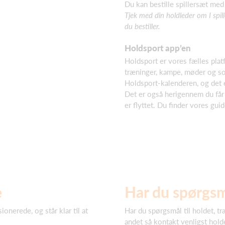
Du kan bestille spillersæt m
Tjek med din holdleder om I spill
du bestiller.
Holdsport app’en
Holdsport er vores fælles pla
træninger, kampe, møder og so
Holdsport-kalenderen, og det er
Det er også herigennem du får 
er flyttet. Du finder vores gui
e
Har du spørgs
onerede, og står klar til at
Har du spørgsmål til holdet, tr
andet så kontakt venligst hold