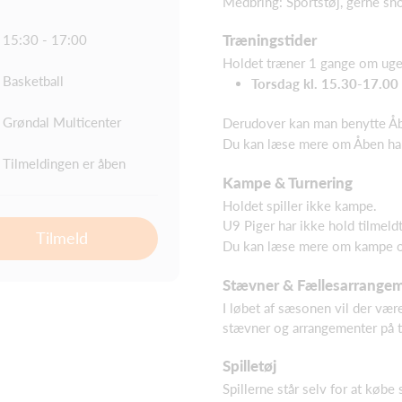
Medbring: Sportstøj, gerne sho
Træningstider
15:30 - 17:00
Holdet træner 1 gange om uge
Basketball
Torsdag kl. 15.30-17.00 
Grøndal Multicenter
Derudover kan man benytte Åbe
Du kan læse mere om Åben ha
Tilmeldingen er åben
Kampe & Turnering
Holdet spiller ikke kampe.
U9 Piger har ikke hold tilmeldt
Tilmeld
Du kan læse mere om kampe o
Stævner & Fællesarrange
I løbet af sæsonen vil der være
stævner og arrangementer på t
Spilletøj
Spillerne står selv for at købe