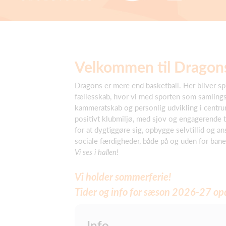
Velkommen til Dragons
Dragons er mere end basketball. Her bliver spi
fællesskab, hvor vi med sporten som samlings
kammeratskab og personlig udvikling i centru
positivt klubmiljø, med sjov og engagerende t
for at dygtiggøre sig, opbygge selvtillid og a
sociale færdigheder, både på og uden for bane
Vi ses i hallen!
Vi holder sommerferie!
Tider og info for sæson 2026-27 opda
Info