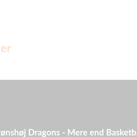
er
rønshøj Dragons - Mere end Basketba