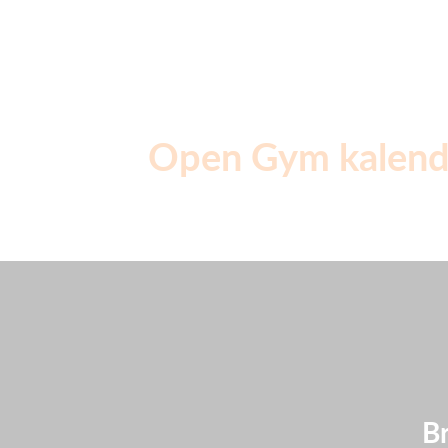
Open Gym kalend
B