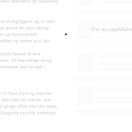
e med inspiration og vejledning.
e vil dygtiggøre sig, er med
er ansvar for egen læring.
Der er i øjeblikk
er sig hensynsfuldt
ltider og husker at vi alle
så vis hensyn til dine
rvene. Vil man hænge ud og
komment, men foregår i
n til Open Gym og man kan
r man uden en voksen, skal
 på lige vilkår med alle andre.
å fangeleg og vilde tumlelege