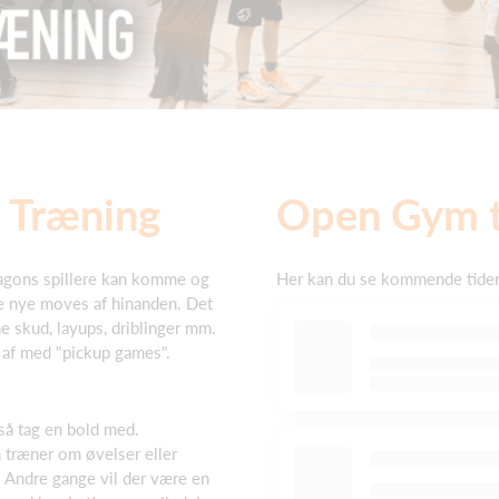
s Træning
Open Gym t
ragons spillere kan komme og
Her kan du se kommende tide
re nye moves af hinanden. Det
e skud, layups, driblinger mm.
t af med "pickup games".
 så tag en bold med.
n træner om øvelser eller
. Andre gange vil der være en