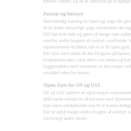
træner i hallen, og de er altid klar på at hjælp
Ansvar og hensyn
Selvstændig træning for børn og unge der gern
til at skabe ansvarlige unge mennesker der tag
Det kan kun lade sig gøre så længe man opfør
overfor andre brugere af centret, overholder ha
repræsenterer klubben, når vi er til open gym.
Der skal være plads til alle Dragons på banen, 
klubkammerater, I skal deles om banen og ku
hyggesnakke med vennerne, er det meget vel
området uden for banen.
Open Gym for U9 og U11
U9 og U11 spillere er også meget velkomme
altid sætte mindst en af kurvene ned. Komme
man være selvkørende nok til at kunne deltage
Der er også mange andre brugere af centret, s
må foregå andre steder.